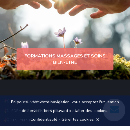
FORMATIONS MASSAGES ET SOINS
BIEN-ÊTRE
En poursuivant votre navigation, vous acceptez l'utilisation
FORMATION MASSAGES ET SOINS
de services tiers pouvant installer des cookies.
FORMATION SOPHROLOGIE
Confidentialité
-
Gérer les cookies
LES TYPES DE FORMATION
TARIFS BIEN-ÊTRE