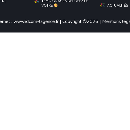
TÉMOIGNAGES DÉPOSEZ LE
ÊTRE
VOTRE
ACTUALITÉS
ernet :
www.idcom-lagence.fr
| Copyright ©2026 |
Mentions lég