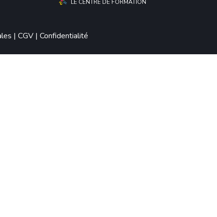
LE CENTRE DE FORMATION
ales
|
CGV
|
Confidentialité