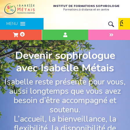
INSTITUT DE FORMATIONS SOPHROLOGIE
Formations à distance et en centre
MENU
0
Devenir sophrologue
avec Isabelle Métais
Isabelle reste présente pour vous,
aussi longtemps que vous avez
besoin d’être accompagné et
soutenu.
L’accueil, la bienveillance, la
flexibilité, la disponibilité de