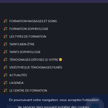
FORMATION MASSAGES ET SOINS
FORMATION SOPHROLOGIE
LES TYPES DE FORMATION
TARIFS BIEN-ÊTRE
TARIFS SOPHROLOGIE
TÉMOIGNAGES DÉPOSEZ LE VOTRE
VIDÉOTHÈQUE TÉMOIGNAGES FILMÉS
ACTUALITÉS
L’AGENDA
LE CENTRE DE FORMATION
En poursuivant votre navigation, vous acceptez l'utilisation
Création Site Internet :
www.idcom-lagence.fr
|
de services tiers pouvant installer des cookies.