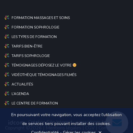
FORMATION MASSAGES ET SOINS
FORMATION SOPHROLOGIE
LES TYPES DE FORMATION
TARIFS BIEN-ÊTRE
TARIFS SOPHROLOGIE
TÉMOIGNAGES DÉPOSEZ LE VOTRE
VIDÉOTHÈQUE TÉMOIGNAGES FILMÉS
ACTUALITÉS
L’AGENDA
LE CENTRE DE FORMATION
En poursuivant votre navigation, vous acceptez l'utilisation
Création Site Internet :
www.idcom-lagence.fr
|
de services tiers pouvant installer des cookies.
Copyright ©2026 |
Mentions légales
|
CGV
|
Confidentialité
Confidentialité
-
Gérer les cookies