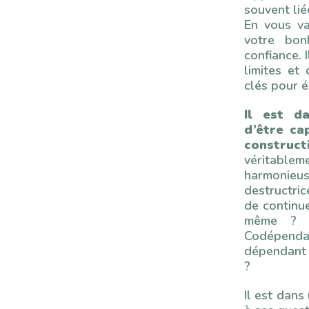
souvent lié
En vous va
votre bon
confiance. 
limites et
clés pour 
Il est d
d’être ca
constructi
véritabl
harmonieu
destructric
de continue
même ? Ê
Codépend
dépendant 
?
Il est dans