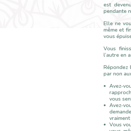
est deven
pendante n
Elle ne vo
même et fin
vous épuis
Vous finis
l’autre en 
Répondez l
par non aux
Avez-vou
rapproch
vous sent
Avez-vous
demandes
vraiment
Vous vou
vous, mê