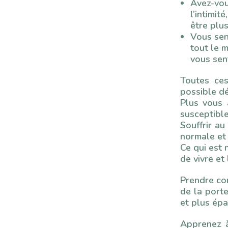
Avez-vou
l’intimi
être plu
Vous sen
tout le 
vous sen
Toutes ces
possible d
Plus vous 
susceptible
Souffrir au
normale et 
Ce qui est n
de vivre et 
Prendre con
de la porte
et plus épa
Apprenez à