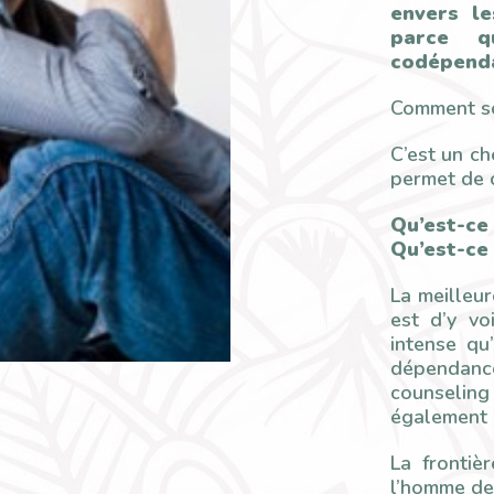
envers le
parce q
codépend
Comment so
C’est un ch
permet de c
Qu’est-c
Qu’est-ce
La meilleu
est d’y vo
intense qu
dépendance
counseling
également u
La frontièr
l’homme de 