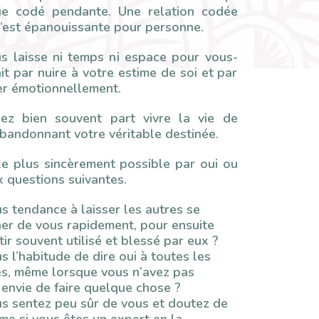
ue codé pendante. Une relation codée
’est épanouissante pour personne.
us laisse ni temps ni espace pour vous-
it par nuire à votre estime de soi et par
er émotionnellement.
sez bien souvent part vivre la vie de
abandonnant votre véritable destinée.
e plus sincèrement possible par oui ou
 questions suivantes.
s tendance à laisser les autres se
er de vous rapidement, pour ensuite
ir souvent utilisé et blessé par eux ?
 l’habitude de dire oui à toutes les
, même lorsque vous n’avez pas
 envie de faire quelque chose ?
s sentez peu sûr de vous et doutez de
me si vous êtes un expert en la