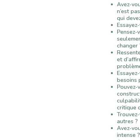
Avez-vou
n’est pas
qui deve
Essayez-
Pensez-vo
seulemen
changer 
Ressente
et d’aff
problème
Essayez-v
besoins 
Pouvez-v
construc
culpabil
critique
Trouvez-v
autres ?
Avez-vous
intense ?