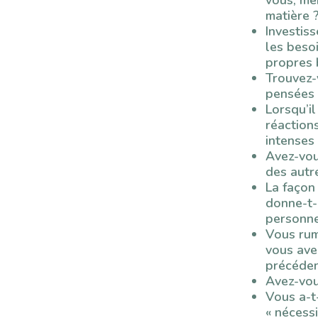
matière 
Investis
les beso
propres 
Trouvez-v
pensées 
Lorsqu’il
réaction
intenses
Avez-vou
des autr
La façon
donne-t-
personne
Vous rum
vous ave
précéden
Avez-vou
Vous a-t
« nécessi