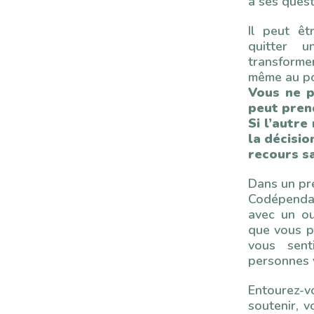
à ses quest
Il peut êt
quitter 
transformer
même au po
Vous ne p
peut prend
Si l’autr
la décisio
recours s
Dans un pr
Codépenda
avec un ou
que vous p
vous sent
personnes v
Entourez-
soutenir, v