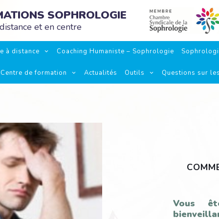
RMATIONS SOPHROLOGIE
distance et en centre
e à distance
Coaching Humaniste – Sophrologie
Sophrolog
Centre de formation
Actualités
Outils
Questions sur le
COMME
Vous êt
bienveill