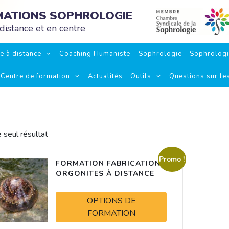
RMATIONS SOPHROLOGIE
distance et en centre
e à distance
Coaching Humaniste – Sophrologie
Sophrolog
Centre de formation
Actualités
Outils
Questions sur le
e seul résultat
Promo !
FORMATION FABRICATION
ORGONITES À DISTANCE
OPTIONS DE
FORMATION