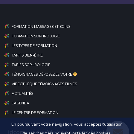
FORMATION MASSAGES ET SOINS
FORMATION SOPHROLOGIE
LES TYPES DE FORMATION
TARIFS BIEN-ÊTRE
TARIFS SOPHROLOGIE
TÉMOIGNAGES DÉPOSEZ LE VOTRE
VIDÉOTHÈQUE TÉMOIGNAGES FILMÉS
ACTUALITÉS
L’AGENDA
LE CENTRE DE FORMATION
En poursuivant votre navigation, vous acceptez l'utilisation
Création Site Internet :
www.idcom-lagence.fr
|
de services tiers pouvant installer des cookies.