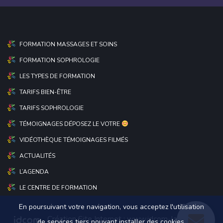
FORMATION MASSAGES ET SOINS
FORMATION SOPHROLOGIE
LES TYPES DE FORMATION
TARIFS BIEN-ÊTRE
TARIFS SOPHROLOGIE
TÉMOIGNAGES DÉPOSEZ LE VOTRE
VIDÉOTHÈQUE TÉMOIGNAGES FILMÉS
ACTUALITÉS
L’AGENDA
LE CENTRE DE FORMATION
En poursuivant votre navigation, vous acceptez l'utilisation
Création Site Internet :
www.idcom-lagence.fr
|
de services tiers pouvant installer des cookies.