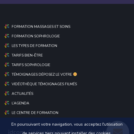
FORMATION MASSAGES ET SOINS
FORMATION SOPHROLOGIE
LES TYPES DE FORMATION
TARIFS BIEN-ÊTRE
TARIFS SOPHROLOGIE
TÉMOIGNAGES DÉPOSEZ LE VOTRE
VIDÉOTHÈQUE TÉMOIGNAGES FILMÉS
ACTUALITÉS
L’AGENDA
LE CENTRE DE FORMATION
En poursuivant votre navigation, vous acceptez l'utilisation
Création Site Internet :
www.idcom-lagence.fr
|
de services tiers pouvant installer des cookies.