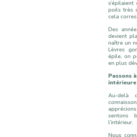
s’épilaien
poils très 
cela corre
Des année
devient pl
naître un n
Lèvres gon
épile, on p
en plus dév
Passons à
intérieure
Au-delà 
connaiss
apprécion
sentons b
l’intérieur.
Nous conn