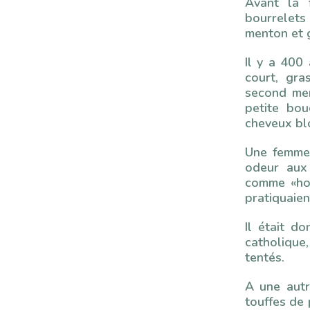
Avant la 
bourrelet
menton et g
Il y a 400
court, gr
second men
petite bou
cheveux bl
Une femme
odeur aux
comme «hon
pratiquaien
Il était do
catholique
tentés.
A une aut
touffes de 