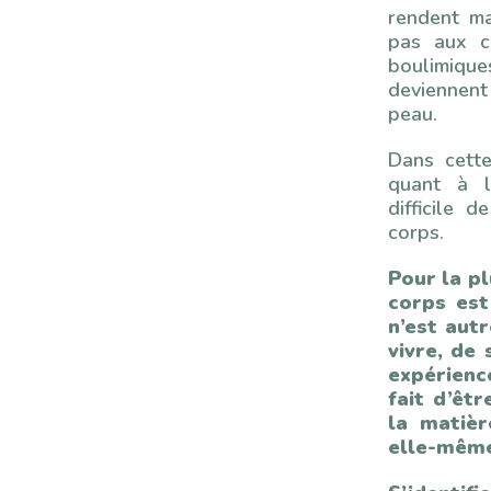
rendent ma
pas aux c
boulimique
deviennent
peau.
Dans cett
quant à l’
difficile d
corps.
Pour la pl
corps est
n’est aut
vivre, de
expérienc
fait d’êt
la matièr
elle-même