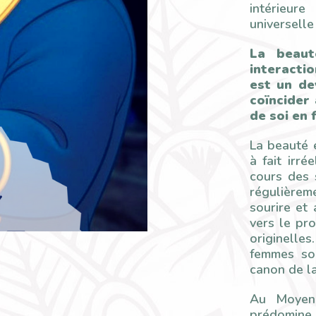
intérieur
universelle
La beaut
interacti
est un de
coïncider
de soi en 
La beauté 
à fait irré
cours des 
régulièreme
sourire et 
vers le pr
originelle
femmes so
canon de l
Au Moyen 
prédomine,