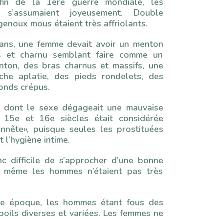
fin de la 1ère guerre mondiale, les
s s’assumaient joyeusement. Double
enoux mous étaient très affriolants.
 ans, une femme devait avoir un menton
as et charnu semblant faire comme un
ton, des bras charnus et massifs, une
che aplatie, des pieds rondelets, des
onds crépus.
 dont le sexe dégageait une mauvaise
 15e et 16e siècles était considérée
nête», puisque seules les prostituées
t l’hygiène intime.
nc difficile de s’approcher d’une bonne
, même les hommes n’étaient pas très
re époque, les hommes étant fous des
poils diverses et variées. Les femmes ne