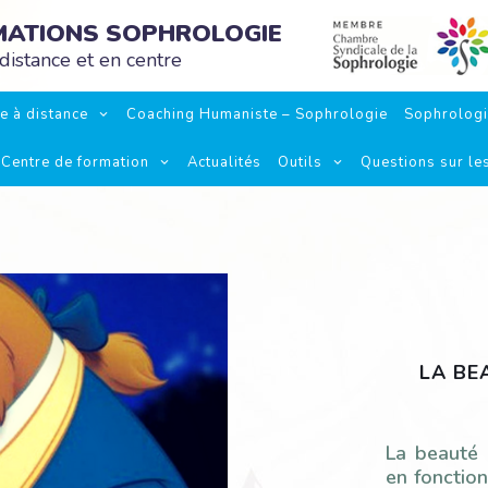
RMATIONS SOPHROLOGIE
distance et en centre
e à distance
Coaching Humaniste – Sophrologie
Sophrolog
Centre de formation
Actualités
Outils
Questions sur le
LA BE
La beauté 
en fonction