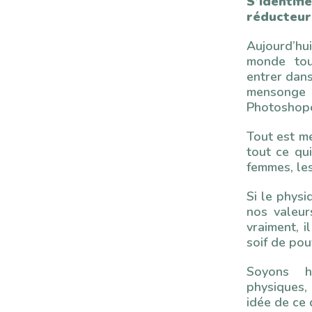
S’identif
réducteur
Aujourd’hui
monde tou
entrer dans
mensong
Photoshop
Tout est m
tout ce qu
femmes, le
Si le physi
nos valeu
vraiment, i
soif de pou
Soyons h
physiques,
idée de ce 