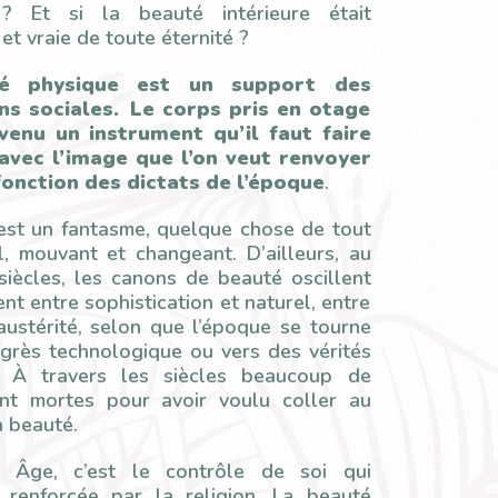
e ? Et si la beauté intérieure était
 et vraie de toute éternité ?
é physique est un support des
ons sociales. Le corps pris en otage
venu un instrument qu’il faut faire
 avec l’image que l’on veut renvoyer
fonction des dictats de l’époque
.
est un fantasme, quelque chose de tout
el, mouvant et changeant. D’ailleurs, au
siècles, les canons de beauté oscillent
nt entre sophistication et naturel, entre
austérité, selon que l’époque se tourne
ogrès technologique ou vers des vérités
s. À travers les siècles beaucoup de
nt mortes pour avoir voulu coller au
a beauté.
Âge, c’est le contrôle de soi qui
 renforcée par la religion. La beauté