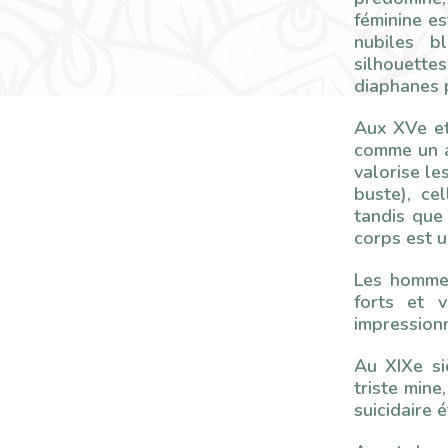
féminine es
nubiles b
silhouette
diaphanes p
Aux XVe et
comme un a
valorise le
buste), ce
tandis que
corps est u
Les hommes
forts et v
impressionn
Au XIXe siè
triste mine
suicidaire 