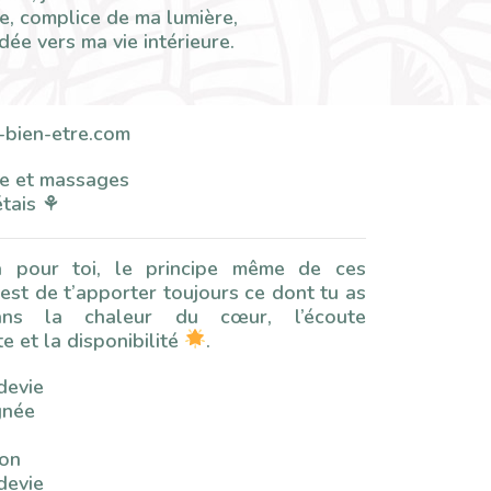
e, complice de ma lumière,
dée vers ma vie intérieure.
-bien-etre.com
e et massages
tais ⚘️
là pour toi, le principe même de ces
est de t’apporter toujours ce dont tu as
ans la chaleur du cœur, l’écoute
te et la disponibilité
.
devie
gnée
i
on
devie