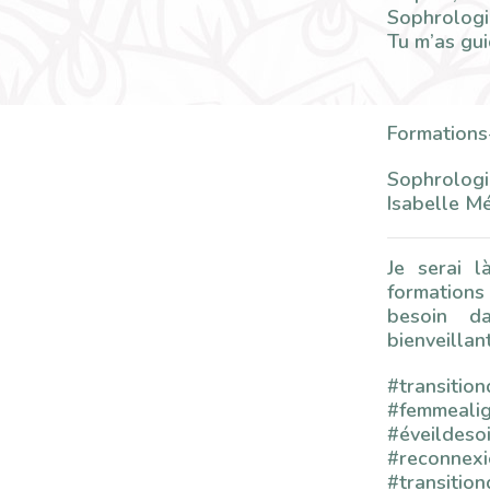
Sophrologi
Tu m’as gui
Formations
Sophrologi
Isabelle Mé
Je serai 
formations 
besoin d
bienveillan
#transition
#femmeali
#éveildeso
#reconnexi
#transition