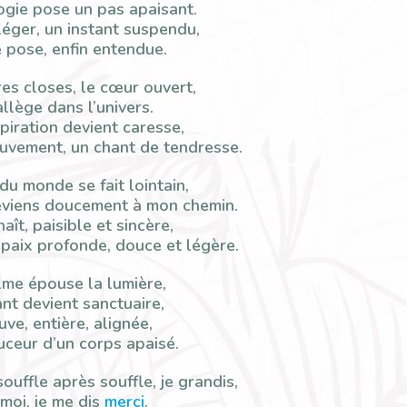
ogie pose un pas apaisant.
léger, un instant suspendu,
 pose, enfin entendue.
es closes, le cœur ouvert,
allège dans l’univers.
iration devient caresse,
vement, un chant de tendresse.
du monde se fait lointain,
eviens doucement à mon chemin.
aît, paisible et sincère,
paix profonde, douce et légère.
lme épouse la lumière,
ant devient sanctuaire,
uve, entière, alignée,
ceur d’un corps apaisé.
souffle après souffle, je grandis,
 moi, je me dis
merci
.