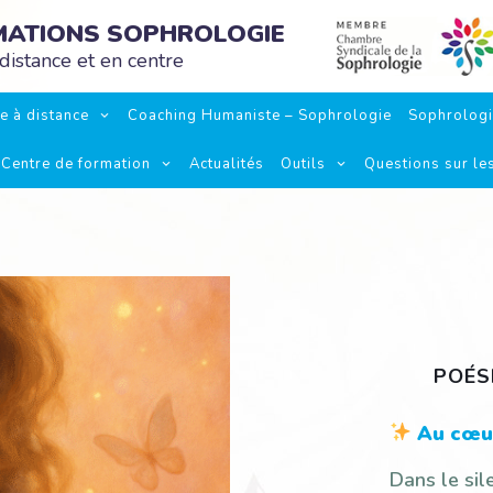
RMATIONS SOPHROLOGIE
distance et en centre
e à distance
Coaching Humaniste – Sophrologie
Sophrolog
Centre de formation
Actualités
Outils
Questions sur le
POÉS
Au cœur
Dans le sil