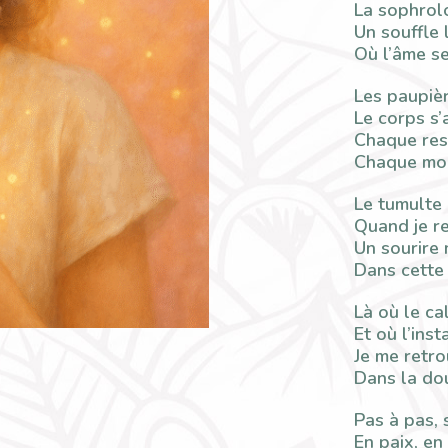
La sophrol
Un souffle 
Où l’âme se
Les paupièr
Le corps s’
Chaque resp
Chaque mou
Le tumulte 
Quand je r
Un sourire n
Dans cette 
Là où le ca
Et où l’inst
Je me retro
Dans la dou
Pas à pas, 
En paix, en