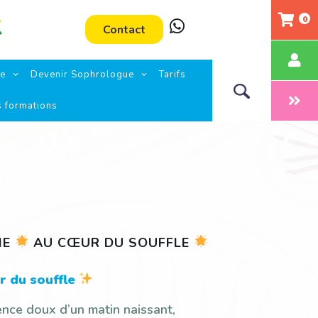
0
Contact
ie
Devenir Sophrologue
Tarifs
s formations
IE
AU CŒUR DU SOUFFLE
 du souffle
ence doux d’un matin naissant,