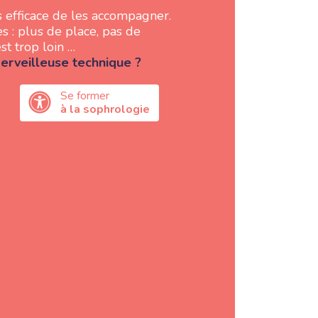
 efficace de les accompagner.
s : plus de place, pas de
st trop loin …
rveilleuse technique ?
Se former
à la sophrologie