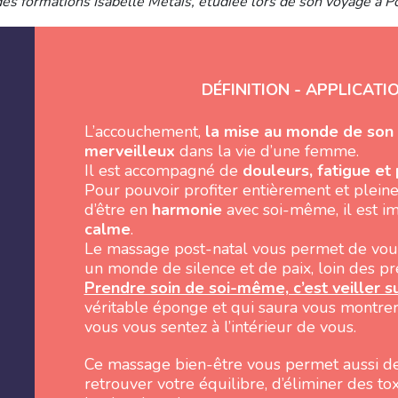
des formations Isabelle Métais, étudiée lors de son voyage à P
DÉFINITION - APPLICAT
L’accouchement,
la mise au monde de son 
merveilleux
dans la vie d’une femme.
Il est accompagné de
douleurs, fatigue et 
Pour pouvoir profiter entièrement et pleine
d’être en
harmonie
avec soi-même, il est im
calme
.
Le massage post-natal vous permet de vous 
un monde de silence et de paix, loin des p
Prendre soin de soi-même, c’est veiller s
véritable éponge et qui saura vous montr
vous vous sentez à l’intérieur de vous.
Ce massage bien-être vous permet aussi de 
retrouver votre équilibre, d’éliminer des tox