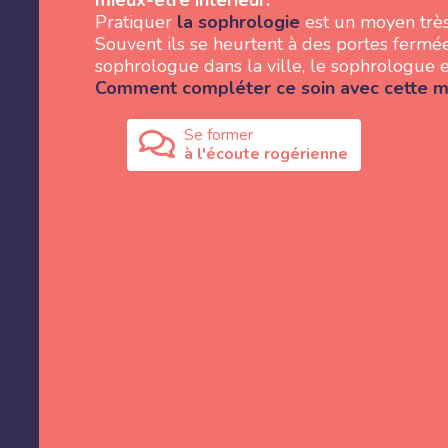
mieux-être intérieur.
Pratiquer
la sophrologie
est un moyen très
Souvent ils se heurtent à des portes fermée
sophrologue dans la ville, le sophrologue e
Comment compléter ce soin avec cette me
Se former
à l'écoute rogérienne