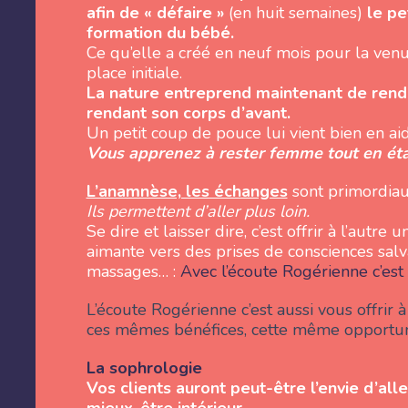
afin de « défaire »
(en huit semaines)
le pet
formation du bébé.
Ce qu’elle a créé en neuf mois pour la ven
place initiale.
La nature entreprend maintenant de rend
rendant son corps d’avant.
Un petit coup de pouce lui vient bien en aid
Vous apprenez à rester femme tout en é
L’anamnèse, les échanges
sont primordia
Ils permettent d’aller plus loin.
Se dire et laisser dire, c’est offrir à l’autre 
aimante vers des prises de consciences salva
massages… :
Avec l’écoute Rogérienne c’est 
L’écoute Rogérienne c’est aussi vous offri
ces mêmes bénéfices, cette même opportun
La sophrologie
Vos clients auront peut-être l’envie d’all