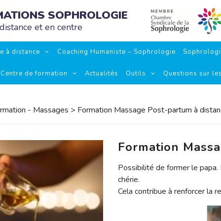
RMATIONS SOPHROLOGIE
distance et en centre
e à distance
Coaching Humaniste – Sophrologie
Sophrolog
Centre de formation
Actualités
Outils
Questions sur le
rmation - Massages
> Formation Massage Post-partum à distan
Formation Massa
Possibilité de former le papa. 
chérie.
Cela contribue à renforcer la r