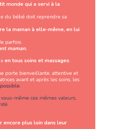
it monde qui a servi à la
ue du bébé doit reprendre sa
re la maman à elle-même, en lui
e parfois.
tant maman.
ux
en tous soins et massages
.
une porte bienveillante, attentive et
trices avant et après les soins, les
possible.
r à vous-même ces mêmes valeurs,
ité.
er encore plus loin dans leur