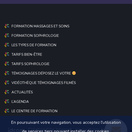
FORMATION MASSAGES ET SOINS
FORMATION SOPHROLOGIE
LES TYPES DE FORMATION
TARIFS BIEN-ÊTRE
TARIFS SOPHROLOGIE
TÉMOIGNAGES DÉPOSEZ LE VOTRE
VIDÉOTHÈQUE TÉMOIGNAGES FILMÉS
ACTUALITÉS
L’AGENDA
LE CENTRE DE FORMATION
En poursuivant votre navigation, vous acceptez l'utilisation
Création Site Internet :
www.idcom-lagence.fr
|
de services tiers pouvant installer des cookies.