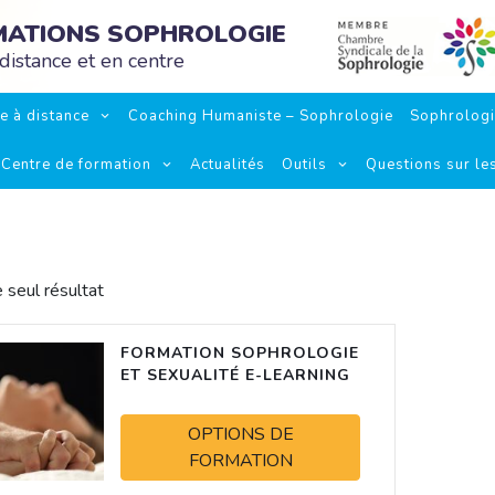
RMATIONS SOPHROLOGIE
distance et en centre
e à distance
Coaching Humaniste – Sophrologie
Sophrolog
Centre de formation
Actualités
Outils
Questions sur le
e seul résultat
FORMATION SOPHROLOGIE
ET SEXUALITÉ E-LEARNING
OPTIONS DE
FORMATION