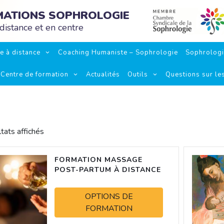
RMATIONS SOPHROLOGIE
distance et en centre
e à distance
Coaching Humaniste – Sophrologie
Sophrolog
Centre de formation
Actualités
Outils
Questions sur le
ltats affichés
FORMATION MASSAGE
POST-PARTUM À DISTANCE
OPTIONS DE
FORMATION