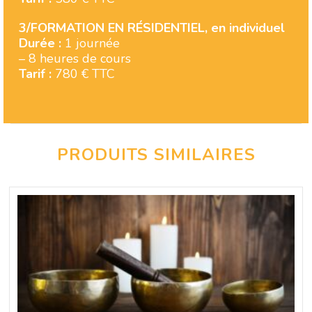
3/FORMATION EN RÉSIDENTIEL, en individuel
Durée :
1 journée
– 8 heures de cours
Tarif :
780 € TTC
PRODUITS SIMILAIRES