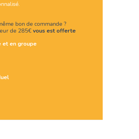
onnalisé.
e même bon de commande ?
leur de 285€
vous est offerte
 et en groupe
duel