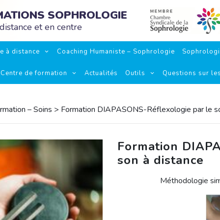
RMATIONS SOPHROLOGIE
distance et en centre
e à distance
Coaching Humaniste – Sophrologie
Sophrolog
Centre de formation
Actualités
Outils
Questions sur le
rmation – Soins
> Formation DIAPASONS-Réflexologie par le so
Formation DIAPA
son à distance
Méthodologie simp