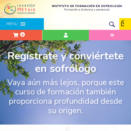
INSTITUTO DE FORMACIÓN EN SOFROLOGÍA
Formación a distancia y presencial
MENU
0
Regístrate y conviértete
en sofrólogo
Vaya aún más lejos, porque este
curso de formación también
proporciona profundidad desde
su origen.