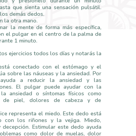
ido y presiónelo durante un minuto
asta que sienta una sensación pulsátil.
 los demás dedos.
n la otra mano.
mar la mente de forma más específica,
n el pulgar en el centro de la palma de
rante 1 minuto.
tos ejercicios todos los días y notarás la
 está conectado con el estómago y el
úa sobre las náuseas y la ansiedad. Por
 ayuda a reducir la ansiedad y las
iones. El pulgar puede ayudar con la
 la ansiedad o síntomas físicos como
 de piel, dolores de cabeza y de
ice representa el miedo. Este dedo está
o con los riñones y la vejiga. Miedo,
y decepción. Estimular este dedo ayuda
roblemas como dolor de muelas, dolor