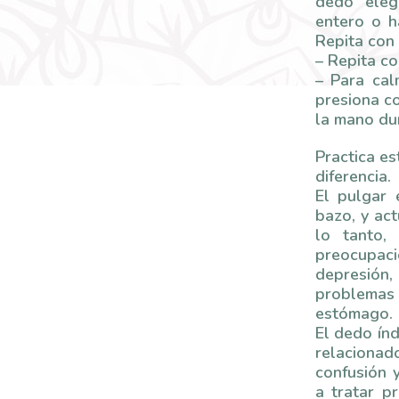
dedo eleg
entero o h
Repita con
– Repita co
– Para cal
presiona co
la mano du
Practica es
diferencia.
El pulgar
bazo, y act
lo tanto,
preocupac
depresión,
problemas
estómago.
El dedo índ
relacionad
confusión 
a tratar p