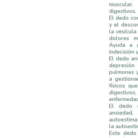
muscular
digestivos.
El dedo cor
y el desco
la vesícula 
dolores m
Ayuda a g
indecisión y
El dedo anu
depresión 
pulmones y
a gestiona
físicos qu
digestivo
enfermedade
El dedo m
ansiedad,
autoestima
la autoesti
Este dedo