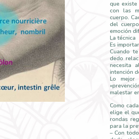
que existe
con las m
cuerpo. Ca
del cuerpo
emoción dif
La técnica
Es importan
Cuando te
dedo relac
necesita a
intención de
Lo mejor 
«prevenci
malestar em
Como cada 
elige el q
rondas re
para la pre
– Con todo