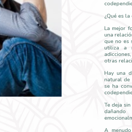
codependi
¿Qué es la
La mejor f
una relació
que no es 
utiliza a
adicciones
otras relac
Hay una de
natural de
se ha conv
codependien
Te deja sin
dañando
emocionalm
A menudo 