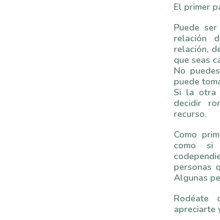
El primer p
Puede ser 
relación 
relación, d
que seas c
No puedes 
puede toma
Si la otr
decidir r
recurso.
Como prim
como si
codependi
personas q
Algunas pe
Rodéate 
apreciarte 