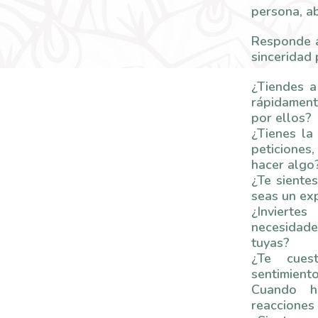
persona, a
Responde a
sinceridad p
¿Tiendes a
rápidamente
por ellos?
¿Tienes la
peticiones
hacer algo
¿Te siente
seas un exp
¿Invierte
necesidad
tuyas?
¿Te cues
sentimient
Cuando ha
reacciones