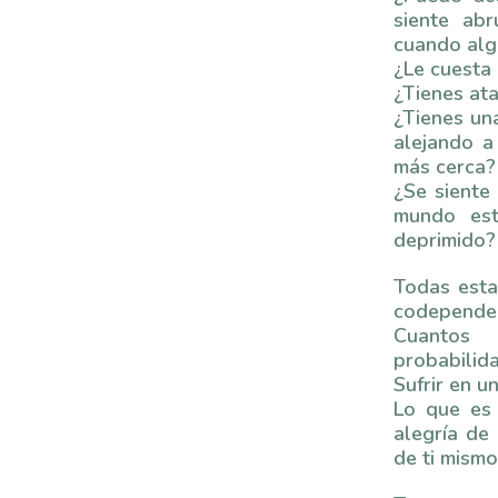
siente ab
cuando algu
¿Le cuesta 
¿Tienes ata
¿Tienes una
alejando a
más cerca?
¿Se siente
mundo est
deprimido?
Todas esta
codependen
Cuantos
probabilida
Sufrir en u
Lo que es 
alegría de 
de ti mismo