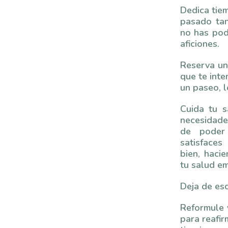
Dedica tiem
pasado ta
no has pod
aficiones.
Reserva un
que te inte
un paseo, l
Cuida tu s
necesidade
de poder 
satisface
bien, hacie
tu salud e
Deja de esc
Reformule 
para reafir