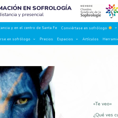
RMACIÓN EN SOFROLOGÍA
istancia y presencial
ancia y en el centro de Santa Fe
Conviértase en sofrólogo
irse en sofrólogo
Precios
Espacios
Artículos
Herrami
«Te veo»
¿Qué ves c