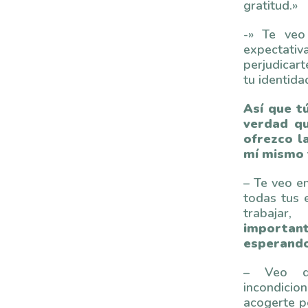
gratitud.»
-» Te veo
expectativ
perjudicar
tu identida
Así que t
verdad q
ofrezco l
mí mismo 
– Te veo en
todas tus 
trabaja
importa
esperando
– Veo q
incondicio
acogerte p