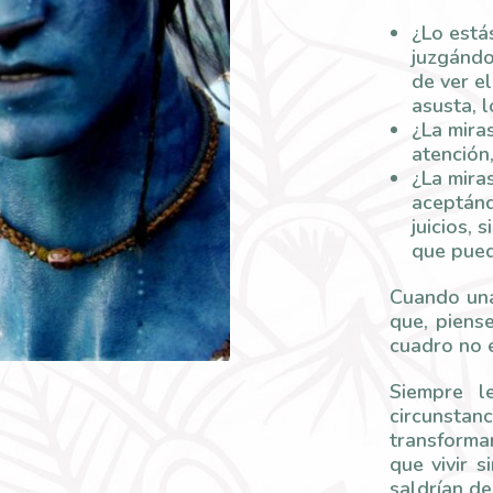
¿Lo estás
juzgándo
de ver el
asusta, 
¿La miras
atención,
¿La mira
aceptánd
juicios, 
que pued
Cuando una
que, piens
cuadro no e
Siempre l
circunsta
transformar
que vivir s
saldrían de