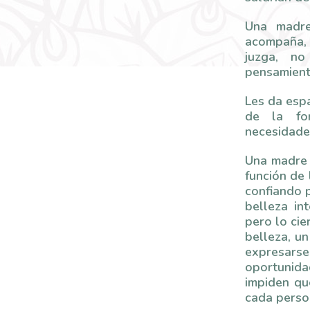
Una madre
acompaña, 
juzga, no
pensamient
Les da espa
de la fo
necesidade
Una madre 
función de 
confiando p
belleza in
pero lo cie
belleza, un
expresars
oportunidad
impiden qu
cada perso