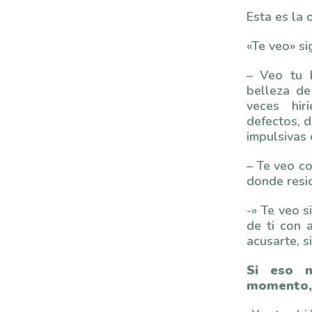
Esta es la 
«Te veo» sig
– Veo tu b
belleza de
veces hir
defectos, d
impulsivas 
– Te veo c
donde resid
-» Te veo s
de ti con a
acusarte, si
Si eso 
momento, 