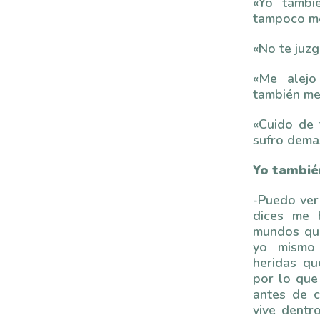
«Yo tambi
tampoco m
«No te juz
«Me alejo
también me
«Cuido de 
sufro dema
Yo tambié
-Puedo ver
dices me 
mundos que
yo mismo 
heridas qu
por lo que
antes de c
vive dentr