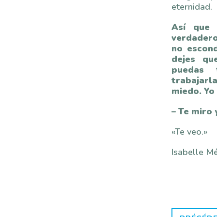
eternidad.
Así que
verdadero
no escond
dejes qu
puedas 
trabajarl
miedo. Yo
– Te miro 
«Te veo.»
Isabelle Mé